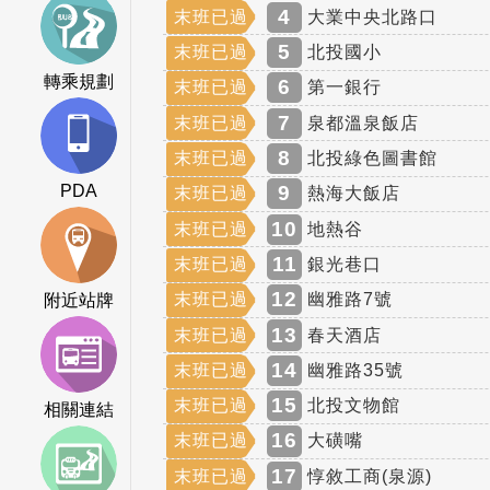
4
末班已過
大業中央北路口
5
末班已過
北投國小
轉乘規劃
6
末班已過
第一銀行
7
末班已過
泉都溫泉飯店
8
末班已過
北投綠色圖書館
PDA
9
末班已過
熱海大飯店
10
末班已過
地熱谷
11
末班已過
銀光巷口
12
末班已過
幽雅路7號
附近站牌
13
末班已過
春天酒店
14
末班已過
幽雅路35號
15
末班已過
北投文物館
相關連結
16
末班已過
大磺嘴
17
末班已過
惇敘工商(泉源)