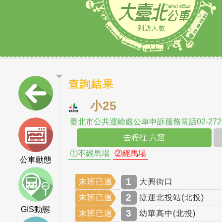
到訪人數
查詢結果
小25
臺北市公共運輸處公車申訴服務電話02-2729
去程往 六窟
①不經馬場
②經馬場
公車動態
1
末班已過
大興街口
2
末班已過
捷運北投站(北投)
GIS動態
3
末班已過
幼華高中(北投)