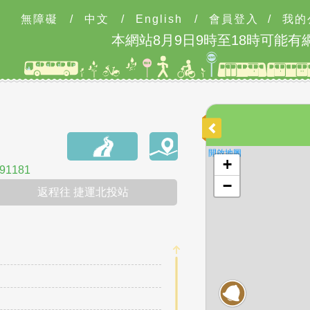
無障礙
/
中文
/
English
/
會員登入
/
我的
本網站8月9日9時至18時可能有
開啟地圖
+
1181
−
返程往 捷運北投站