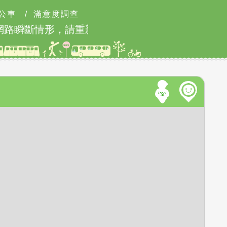
公車
/
滿意度調查
網路瞬斷情形，請重新連線即可排除
北市2026