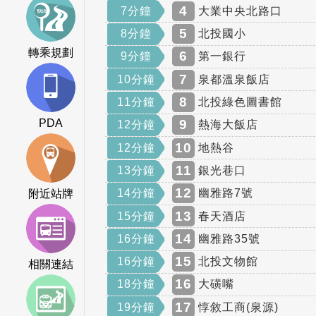
4
7分鐘
大業中央北路口
5
8分鐘
北投國小
轉乘規劃
6
9分鐘
第一銀行
7
10分鐘
泉都溫泉飯店
8
11分鐘
北投綠色圖書館
PDA
9
12分鐘
熱海大飯店
10
12分鐘
地熱谷
11
13分鐘
銀光巷口
12
14分鐘
幽雅路7號
附近站牌
13
15分鐘
春天酒店
14
16分鐘
幽雅路35號
15
16分鐘
北投文物館
相關連結
16
18分鐘
大磺嘴
17
19分鐘
惇敘工商(泉源)