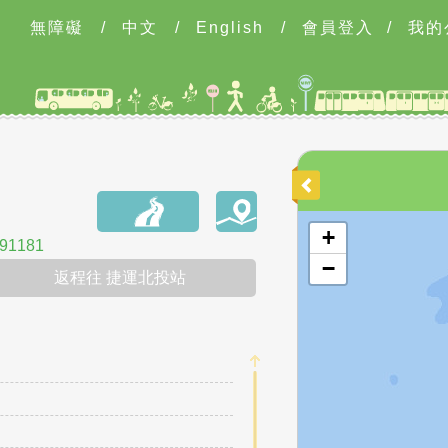
無障礙
/
中文
/
English
/
會員登入
/
我的
開啟地圖
+
1181
−
返程往 捷運北投站