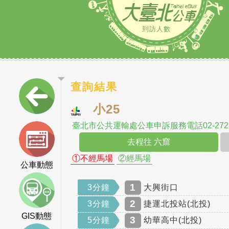
到訪人數
查詢結果
小25
臺北市公共運輸處公車申訴服務電話02-2729
去程往 六窟
①不經馬場
②經馬場
公車動態
1
3分鐘
大興街口
2
3分鐘
捷運北投站(北投)
GIS動態
3
5分鐘
幼華高中(北投)