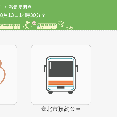
車
/
滿意度調查
13日14時30分至15時實施
5/23 國道1號
臺北市預約公車