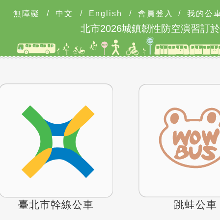
無障礙
/
中文
/
English
/
會員登入
/
我的公
北市2026城鎮韌性防空演習訂於8月
臺北市幹線公車
跳蛙公車