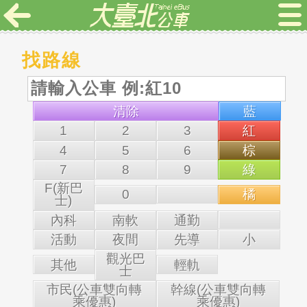
找路線
清除
藍
1
2
3
紅
4
5
6
棕
7
8
9
綠
F(新巴
0
橘
士)
內科
南軟
通勤
活動
夜間
先導
小
觀光巴
其他
輕軌
士
市民(公車雙向轉
幹線(公車雙向轉
乘優惠)
乘優惠)