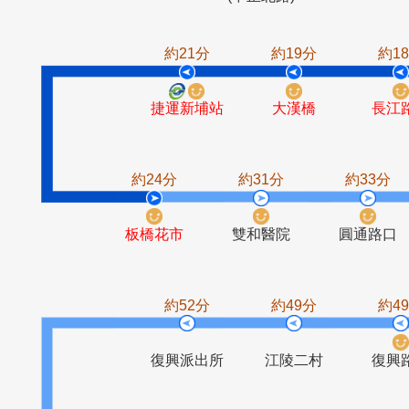
三重商工
仙公廟
博愛新村
忠孝
(中正北路)
約21分
約19分
捷運新埔站
大漢橋
約24分
約31分
約3
板橋花市
雙和醫院
圓通
約52分
約49分