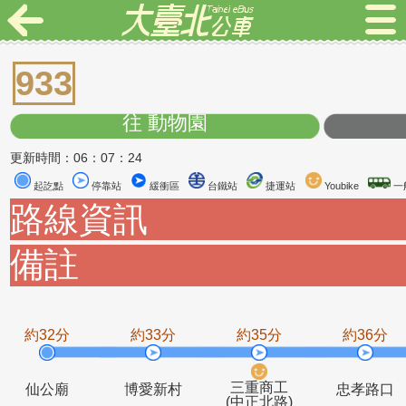
933
往 動物園
更新時間：06：07：24
起訖點
停靠站
緩衝區
台鐵站
捷運站
Youbike
路線資訊
備註
約32分
約33分
約35分
約3