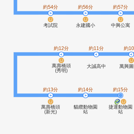
復興派出所
江陵二村
約54分
約56分
約5
考試院
永建國小
中興
約12分
約11分
萬壽橋頭
大誠高中
(秀明)
約13分
約14分
約1