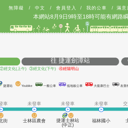
無障礙
/
中文
/
會員登入
/
我的公車
/
滿意
本網站8月9日9時至18時可能有網路瞬
往 捷運劍潭站
陽明山
②經文化(上午)
③經文化(下午)
④經陽明山
台鐵站
捷運站
Youbike
一般公車
低地板公車
大復
未發車
未發車
未發車
未