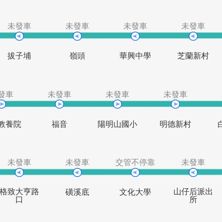
捷運士林站
小北街
士林區農會
福林
(中正)
未發車
未發車
未發車
拔子埔
嶺頭
華興中學
未發車
未發車
未發車
未
陽明教養院
福音
陽明山國小
明德
未發車
未發車
交管不停靠