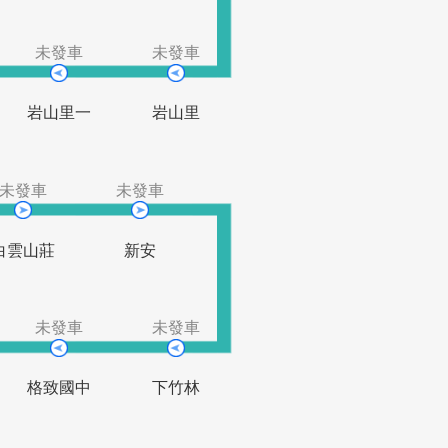
士林官邸
國小
泰北中學
(中正)
未發車
未發車
未發車
芝蘭新村
岩山里一
岩山里
發車
未發車
未發車
新村
白雲山莊
新安
未發車
未發車
未發車