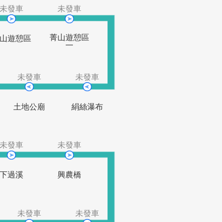
山仔后派出
格致國中
下竹林
所
發車
未發車
未發車
菁山遊憩區
山樓
菁山遊憩區
一
未發車
未發車
未發車
菁山三
土地公廟
絹絲瀑布
發車
未發車
未發車