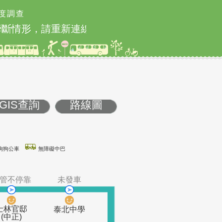
度調查
斷情形，請重新連線即可排除
北市2026城鎮韌
GIS查詢
路線圖
康巴士
友善狗狗公車
無障礙中巴
發車
交管不停靠
未發車