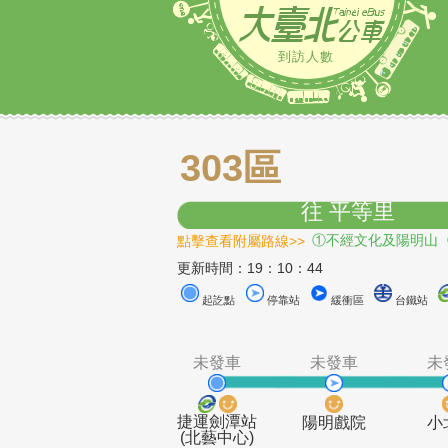
到訪人數
303區
往 平等里
點擊查看附屬路線>>
①不經文化及
更新時間：19：10：44
起訖點
停靠站
緩衝區
未發車
未發車