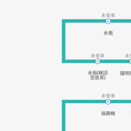
捷運劍潭站
陽明戲院
(北藝中心)
未發車
永嶺
未發車
永福(林語
堂故居)
未發車