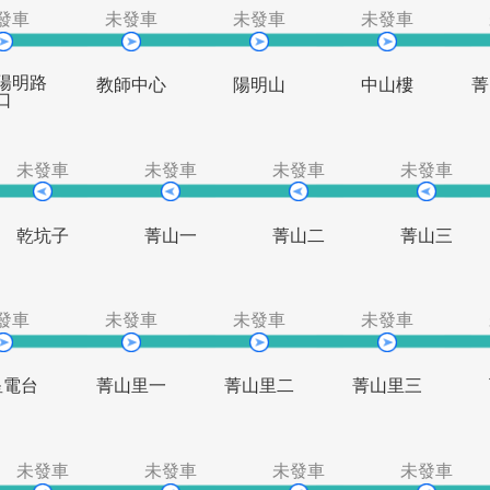
格致大亨路
磺溪底
文化大學
口
未發車
未發車
未發車
未
紗帽陽明路
教師中心
陽明山
中
口
未發車
未發車
未發車
乾坑子
菁山一
菁山二
未發車
未發車
未發車
未