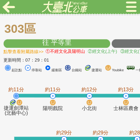
303區
往 平等里
點擊查看附屬路線>>
①不經文化及陽明山
②經文化(上午)
③
更新時間：07：29：01
起訖點
停靠站
緩衝區
台鐵站
捷運站
Youbike
約11分
約11分
約12分
約1
捷運劍潭站
陽明戲院
小北街
士林
(北藝中心)