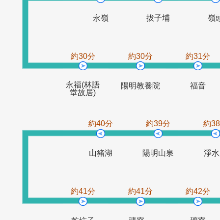
約29分
約29分
永嶺
拔子埔
約30分
約30分
約3
永福(林語
陽明教養院
福
堂故居)
約40分
約39分
山豬湖
陽明山泉