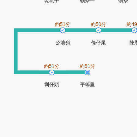
約41分
約41分
約4
乾坑子
礦寮一
礦
約51分
約50分
公地嶺
倫仔尾
約51分
約51分
圳仔頭
平等里