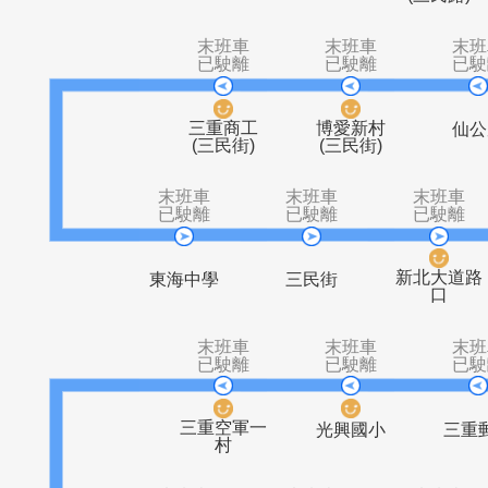
空中
蘆洲總站
捷運蘆洲站
民族路口
(三
末班車
末班車
已駛離
已駛離
三重商工
博愛新村
(三民街)
(三民街)
末班車
末班車
末
已駛離
已駛離
已
新北
東海中學
三民街
末班車
末班車
已駛離
已駛離