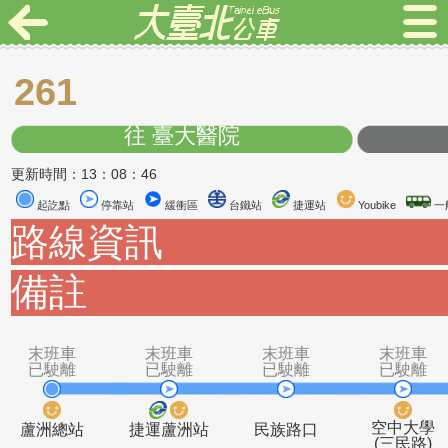
261
往 臺大醫院
更新時間：13：08：46
起訖點
停靠站
緩衝區
台鐵站
捷運站
Youbike
路線資訊
備註
末班車
末班車
末班車
末
已駛離
已駛離
已駛離
已