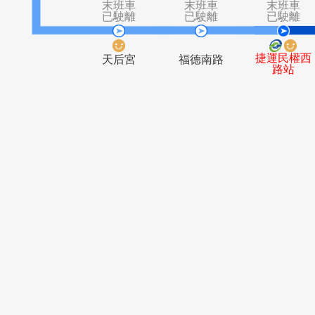
三重空軍一
光興國小
村
末班車
末班車
末
已駛離
已駛離
已
捷運
天后宮
福德南路
路