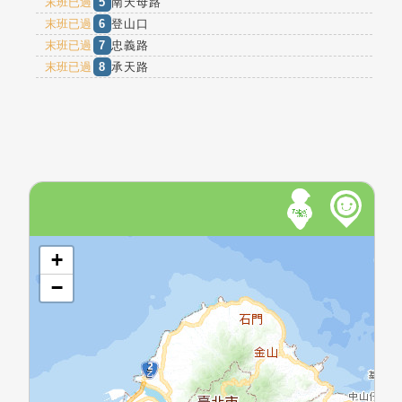
末班已過
5
南天母路
末班已過
6
登山口
末班已過
7
忠義路
末班已過
8
承天路
開啟地圖
+
−