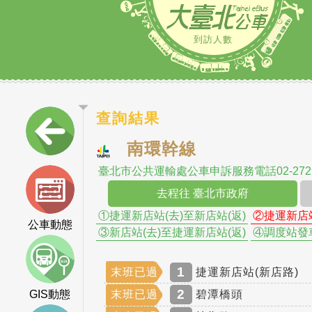
到訪人數
查詢結果
南環幹線
臺北市公共運輸處公車申訴服務電話02-2729
去程往 臺北市政府
①捷運新店站(去)至新店站(返)
②捷運新店
公車動態
③新店站(去)至捷運新店站(返)
④調度站發
1
末班已過
捷運新店站(新店路)
2
GIS動態
末班已過
碧潭橋頭