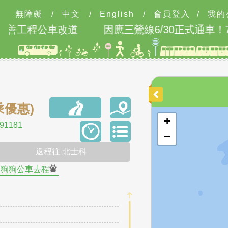
無障礙
/
中文
/
English
/
會員登入
/
我的
改善工程公車改道
因應三鶯線6/30正式通車！70
乘優惠)
開啟地圖
+
1181
−
返程往 北士科
狗狗公車去程