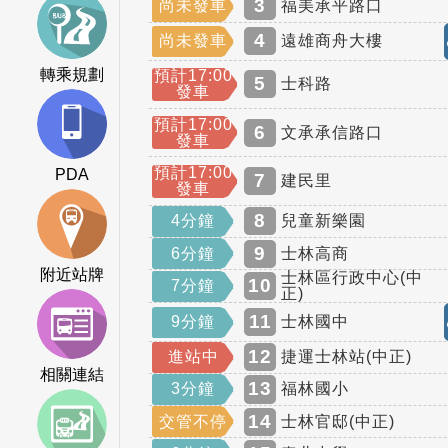
3
尚未發車
福美承平路口
4
尚未發車
遠雄商舟大樓
轉乘規劃
預計17:00
5
士科路
發車
預計17:00
6
文承承信路口
發車
預計17:00
PDA
7
建民里
發車
8
4分鐘
兒童新樂園
9
6分鐘
士林高商
附近站牌
士林區行政中心(中
10
7分鐘
正)
11
9分鐘
士林國中
12
進站中
捷運士林站(中正)
相關連結
13
3分鐘
福林國小
14
交管不停
士林官邸(中正)