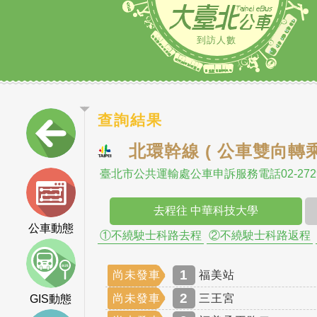
時30分至15時實施
5/23 國道1號圓山交流道
到訪人數
查詢結果
北環幹線 ( 公車雙向轉
臺北市公共運輸處公車申訴服務電話02-2729
去程往 中華科技大學
公車動態
①不繞駛士科路去程
②不繞駛士科路返程
1
尚未發車
福美站
2
尚未發車
三王宮
GIS動態