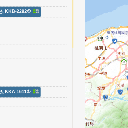
KKB-2292①
KKA-1611①