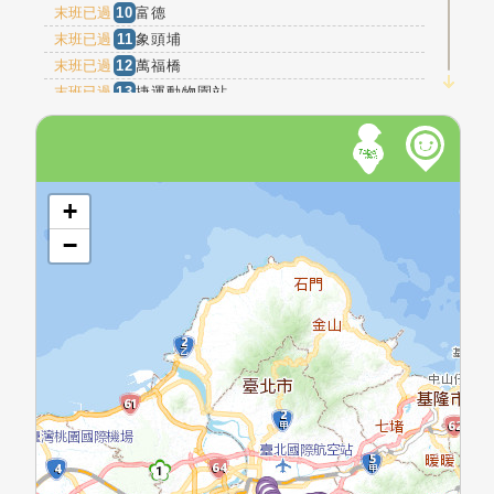
末班已過
10
富德
末班已過
11
象頭埔
末班已過
12
萬福橋
末班已過
13
捷運動物園站
末班已過
14
貓纜動物園站
萬壽橋頭(新
末班已過
15
光)
萬壽橋頭(秀
開啟地圖
末班已過
16
明)
+
末班已過
17
萬興國小
−
末班已過
18
政大一
末班已過
19
新光路口
末班已過
20
指南路
末班已過
21
木柵市場
末班已過
22
木柵
末班已過
23
文山一分局
馬明潭(再興中
末班已過
24
學)
末班已過
25
興隆山莊
末班已過
26
海巡署一
42
41