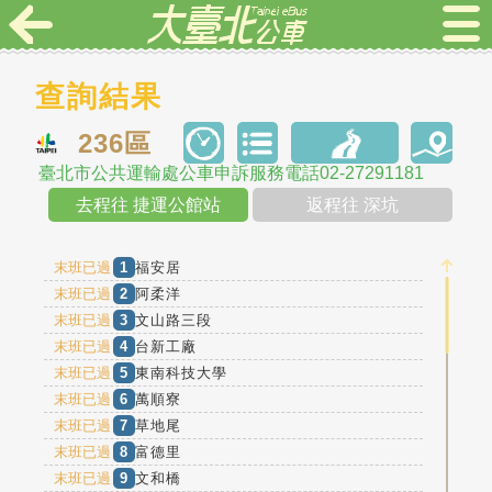
查詢結果
236區
臺北市公共運輸處公車申訴服務電話02-27291181
去程往 捷運公館站
返程往 深坑
末班已過
1
福安居
末班已過
2
阿柔洋
末班已過
3
文山路三段
末班已過
4
台新工廠
末班已過
5
東南科技大學
末班已過
6
萬順寮
末班已過
7
草地尾
末班已過
8
富德里
末班已過
9
文和橋