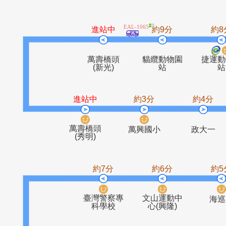
福安居
阿柔洋
文山路三段
台新
EAL-1065
進站中
約9分
萬壽橋頭
貓纜動物園
(新光)
站
進站中
約3分
約
萬壽橋頭
萬興國小
政
(秀明)
約7分
約6分