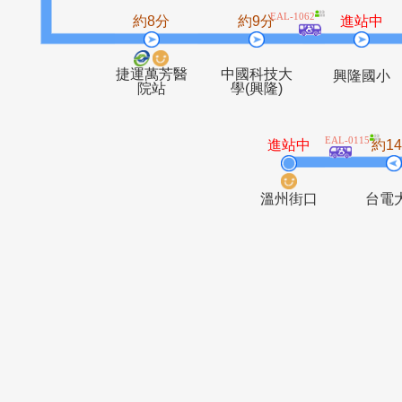
臺灣警察專
文山運動中
科學校
心(興隆)
EAL-1062
約8分
約9分
進
捷運萬芳醫
中國科技大
興隆
院站
學(興隆)
EAL-01
進站中
溫州街口