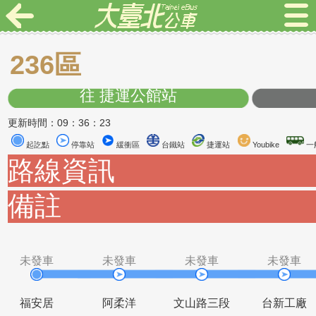
236區
往 捷運公館站
更新時間：09：36：23
起訖點
停靠站
緩衝區
台鐵站
捷運站
Youbike
路線資訊
備註
未發車
未發車
未發車
未