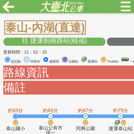
泰山-內湖(直達)
往 捷運劍南路站(植福)
更新時間：21：52：25
起訖點
停靠站
緩衝區
台鐵站
捷運站
Youbike
路線資訊
備註
約63分
約65分
約67分
約7