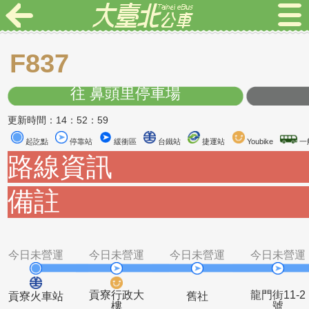
F837
往 鼻頭里停車場
更新時間：14：52：59
起訖點
停靠站
緩衝區
台鐵站
捷運站
Youbike
路線資訊
備註
今日未營運
今日未營運
今日未營運
今日