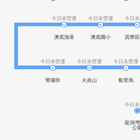
貢寮行政大
龍門街
貢寮火車站
舊社
樓
今日未營運
今日未營運
澳底漁港
澳底國小
今日未營運
今日未營運
今日
警備班
火炎山
船