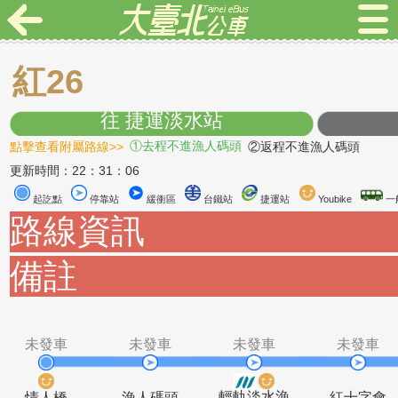
紅26
往 捷運淡水站
點擊查看附屬路線>>
①去程不進漁人碼頭
②返程不進漁人碼
更新時間：22：31：06
起訖點
停靠站
緩衝區
台鐵站
捷運站
Youbike
路線資訊
備註
未發車
未發車
未發車
未