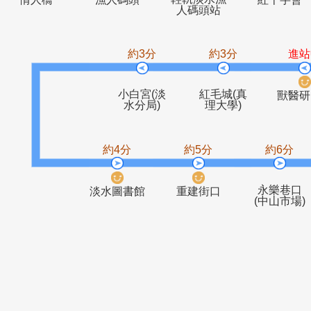
輕軌淡水漁
情人橋
漁人碼頭
紅十
人碼頭站
約3分
約3分
小白宮(淡
紅毛城(真
水分局)
理大學)
約4分
約5分
約
永樂
淡水圖書館
重建街口
(中山