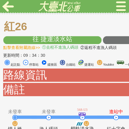
紅26
往 捷運淡水站
點擊查看附屬路線>>
①去程不進漁人碼頭
②返程不進漁人碼
更新時間：09：34：30
起訖點
停靠站
緩衝區
台鐵站
捷運站
Youbike
路線資訊
備註
568-U3
未發車
未發車
進