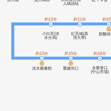
輕軌淡水漁
情人橋
漁人碼頭
紅十
人碼頭站
約13分
約11分
小白宮(淡
紅毛城(真
水分局)
理大學)
約13分
約15分
約1
永樂
淡水圖書館
重建街口
(中山