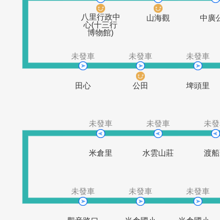
未發車
未發車
八里行政中
山海觀
心(十三行
博物館)
未發車
未發車
未
田心
公田
埤
未發車
未發車
米倉里
水雲山莊