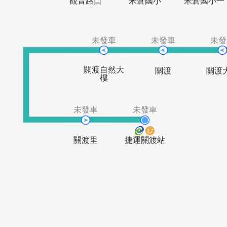
未發車
未發車
未
觀音路口
米倉國小
米倉
未發車
未發車
關渡自然大
關渡
樓
未發車
未發車
關渡里
捷運關渡站