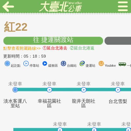
紅22
往 捷運關渡站
點擊查看附屬路線>>
①延台北港去
②延台北港返
更新時間：05：18：59
起訖點
停靠站
緩衝區
台鐵站
捷運站
Youbike
未發車
未發車
未發車
未
淡水客運八
幸福花園社
龍井天朗社
台北
里站
區
區