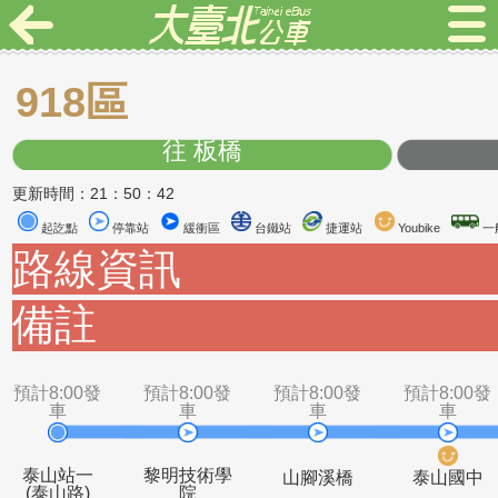
918區
往 板橋
更新時間：21：50：42
起訖點
停靠站
緩衝區
台鐵站
捷運站
Youbike
路線資訊
備註
預計8:00發
預計8:00發
預計8:00發
預計8
車
車
車