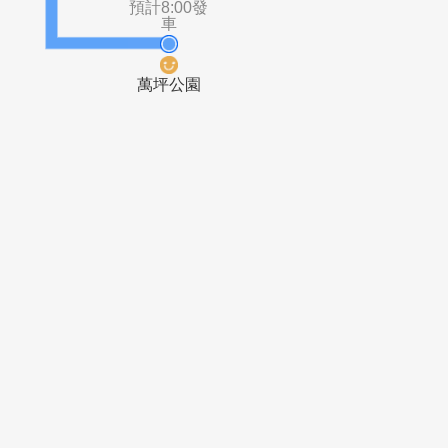
板橋車站
中山國中
(文化路)
預計8:00發
車
萬坪公園