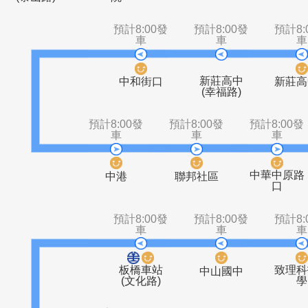
泰山站一
黎明技術學
山腳溪橋
泰山
(泰山路)
院
預計8:00發
預計8:00發
車
車
新莊高中
中和街口
(幸福路)
預計8:00發
預計8:00發
預計8
車
車
中華
中港
聯邦社區
預計8:00發
預計8:00發
車
車