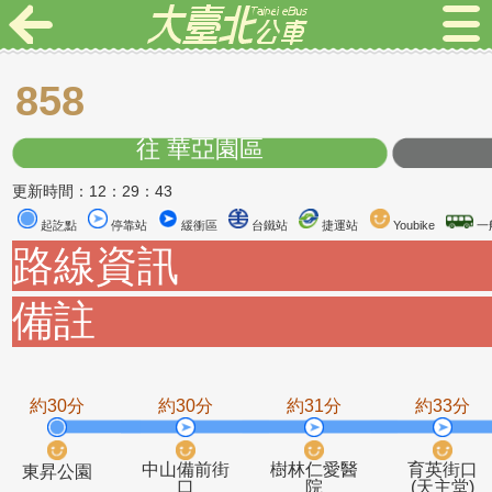
858
往 華亞園區
更新時間：12：29：43
起訖點
停靠站
緩衝區
台鐵站
捷運站
Youbike
路線資訊
備註
約30分
約30分
約31分
約3