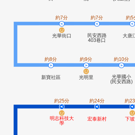
中山備前街
樹林仁愛醫
育英
東昇公園
口
院
(天
約7分
約7分
民安西路
光華街口
403巷口
約8分
約9分
約1
光華
新寶社區
光明里
(民安
約25分
約24分