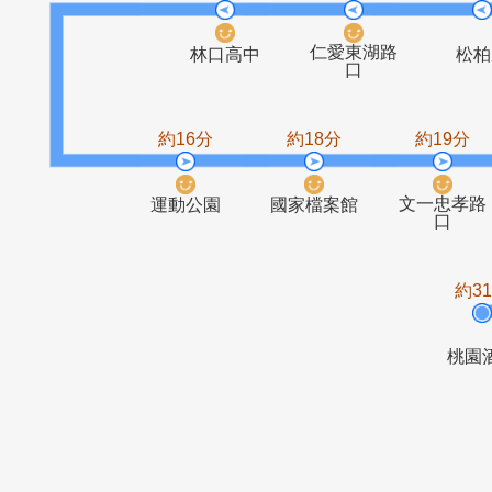
橫科
新寮路口
橫窠
約15分
約15分
仁愛東湖路
林口高中
口
約16分
約18分
約1
文一
運動公園
國家檔案館