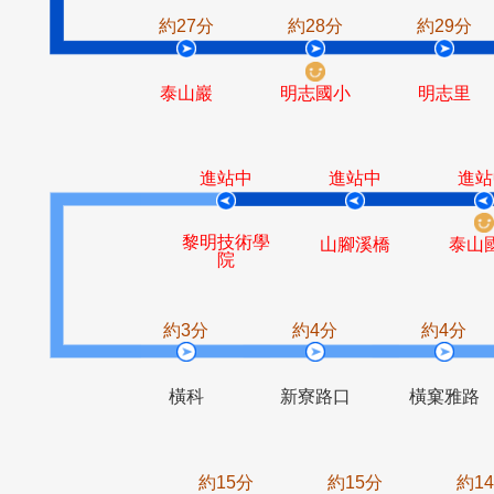
明志科技大
宏泰新村
學
約27分
約28分
約2
泰山巖
明志國小
明
進站中
進站中
黎明技術學
山腳溪橋
院
約3分
約4分
約