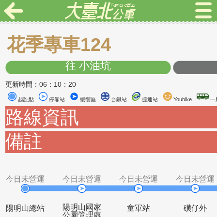
花季專車124
往 小油坑
更新時間：06：10：20
起訖點
停靠站
緩衝區
台鐵站
捷運站
Youbike
路線資訊
備註
今日未營運
今日未營運
今日未營運
今日