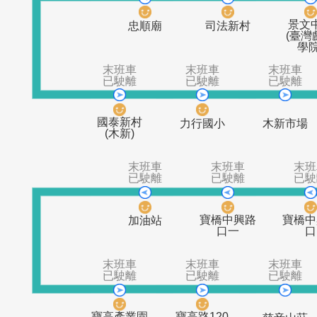
末班車
末班車
已駛離
已駛離
忠順廟
司法新村
末班車
末班車
末
已駛離
已駛離
已
國泰新村
力行國小
木新
(木新)
末班車
末班車
已駛離
已駛離
寶橋中興路
加油站
口一