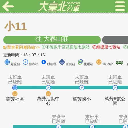
小11
往 大春山莊
點擊查看附屬路線>>
①不經救千宮及捷運七張站
②經捷運七
更新時間：18：07：16
起訖點
停靠站
緩衝區
台鐵站
捷運站
Youbike
末班車
末班車
末班車
末
已駛離
已駛離
已駛離
已
萬芳活動中
萬芳
萬芳社區
萬芳國小
心