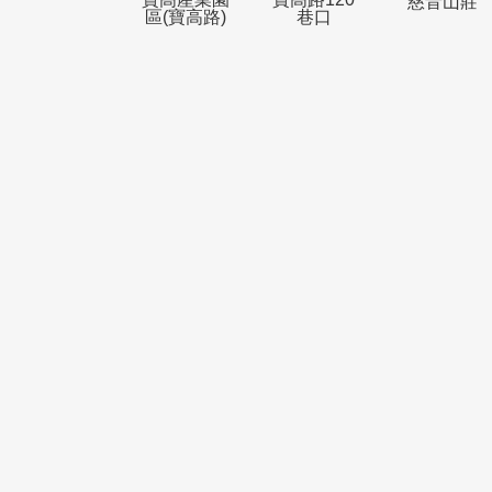
末班車
末班車
末
已駛離
已駛離
已
寶高產業園
寶高路120
慈音
區(寶高路)
巷口