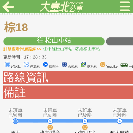
棕18
往 松山車站
點擊查看附屬路線>>
①不經松山車站
②經松山車站
更新時間：17：28：33
起訖點
停靠站
緩衝區
台鐵站
捷運站
Youbike
路線資訊
備註
末班車
末班車
末班車
末
已駛離
已駛離
已駛離
已