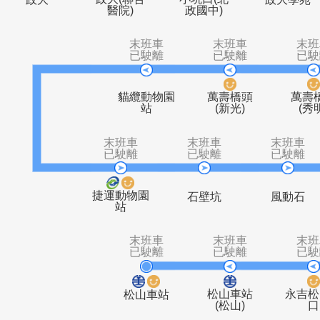
政大(聯合
小坑口(北
政大
政大
醫院)
政國中)
末班車
末班車
已駛離
已駛離
貓纜動物園
萬壽橋頭
站
(新光)
末班車
末班車
末
已駛離
已駛離
已
捷運動物園
石壁坑
風
站
末班車
末班車
已駛離
已駛離