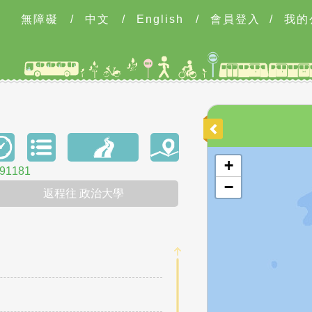
無障礙
/
中文
/
English
/
會員登入
/
我的
開啟地圖
+
1181
−
返程往 政治大學