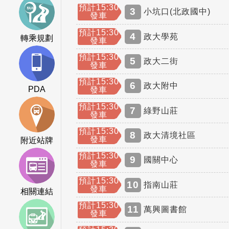
預計15:30
3
小坑口(北政國中)
發車
預計15:30
4
政大學苑
轉乘規劃
發車
預計15:30
5
政大二街
發車
預計15:30
6
政大附中
PDA
發車
預計15:30
7
綠野山莊
發車
預計15:30
8
政大清境社區
發車
附近站牌
預計15:30
9
國關中心
發車
預計15:30
10
指南山莊
發車
相關連結
預計15:30
11
萬興圖書館
發車