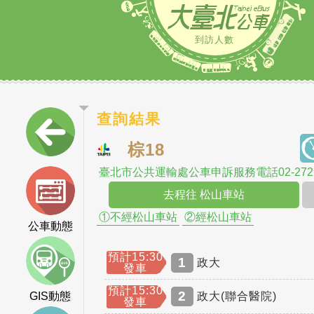
到訪人數
查詢結果
棕18
臺北市公共運輸處公車申訴服務電話02-2729
去程往 松山車站
①不經松山車站
②經松山車站
公車動態
預計15:30
1
政大
發車
預計15:30
2
GIS動態
政大(聯合醫院)
發車