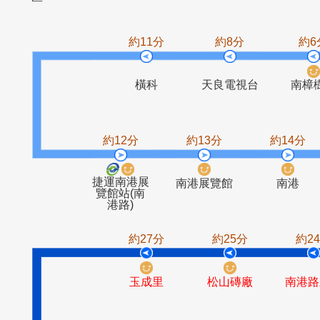
東方山河社
鄉長路一段
國泰醫院
汐
區
約11分
約8分
橫科
天良電視台
約12分
約13分
約1
捷運南港展
南港展覽館
南
覽館站(南
港路)
約27分
約25分