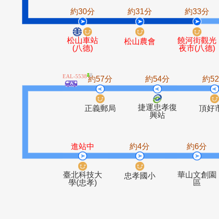
玉成里
松山磚廠
約30分
約31分
約3
松山車站
饒河
松山農會
(八德)
夜市(
EAL-5538
約57分
約54分
捷運忠孝復
正義郵局
興站
進站中
約4分
約