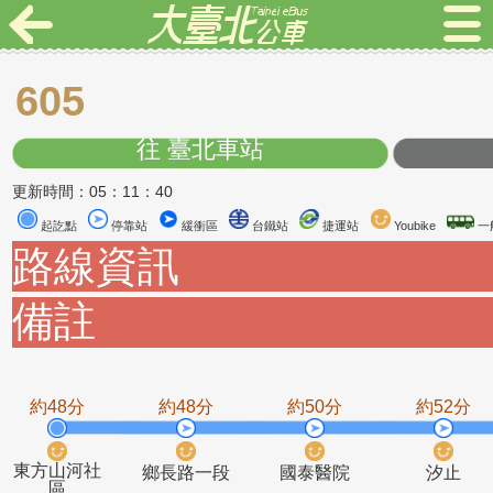
605
往 臺北車站
更新時間：05：11：40
起訖點
停靠站
緩衝區
台鐵站
捷運站
Youbike
路線資訊
備註
約48分
約48分
約50分
約5