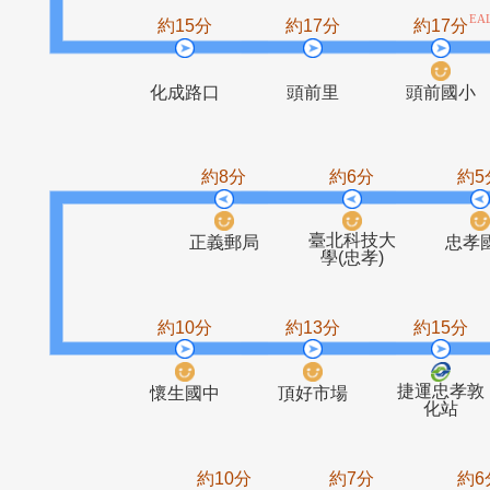
捷運幸福站
幸福思源路
(幸福東路)
口
約15分
約17分
約1
化成路口
頭前里
頭前
約8分
約6分
臺北科技大
正義郵局
學(忠孝)
約10分
約13分
約1