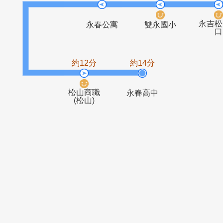
捷運
懷生國中
頂好市場
化
約10分
約7分
永春公寓
雙永國小
約12分
約14分
松山商職
永春高中
(松山)