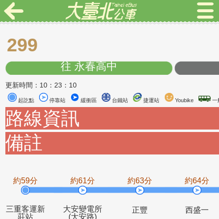
299
往 永春高中
更新時間：10：23：10
起訖點
停靠站
緩衝區
台鐵站
捷運站
Youbike
路線資訊
備註
約59分
約61分
約63分
約6