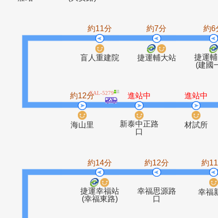
三重客運新
大安變電所
正豐
西
莊站
(大安路)
約11分
約7分
盲人重建院
捷運輔大站
EAL-5279
約12分
進站中
進
新泰中正路
海山里
材
口
約14分
約12分