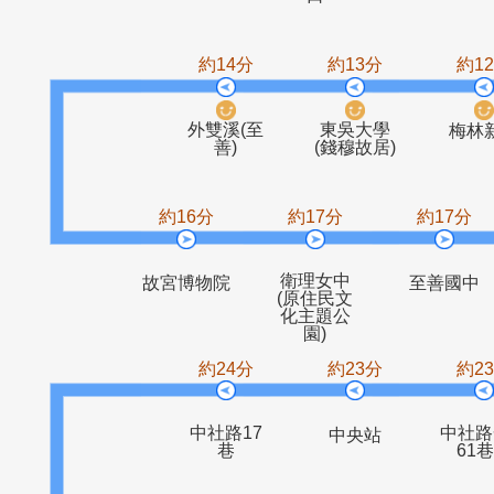
福美承平路
福美站
三王宮
兒童
口
約14分
約13分
外雙溪(至
東吳大學
善)
(錢穆故居)
約16分
約17分
約1
衛理女中
故宮博物院
至善
(原住民文
化主題公
園)
約24分
約23分