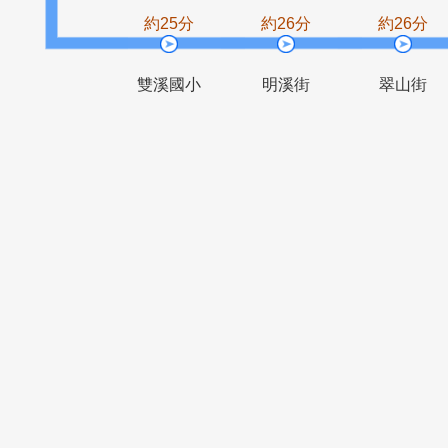
中社路17
中央站
巷
約25分
約26分
約2
雙溪國小
明溪街
翠