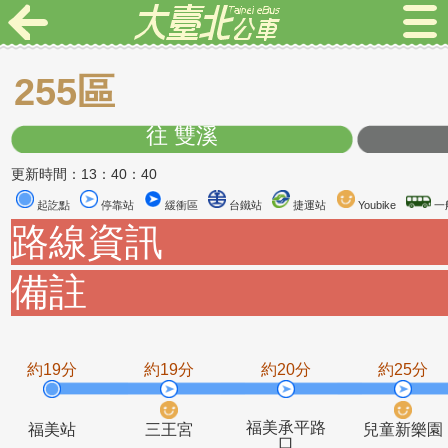
255區
往 雙溪
更新時間：13：40：40
起訖點
停靠站
緩衝區
台鐵站
捷運站
Youbike
路線資訊
備註
約19分
約19分
約20分
約2