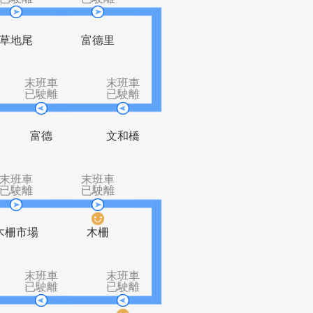
班車
末班車
末班車
駛離
已駛離
已駛離
順寮
草地尾
富德里
末班車
末班車
末班車
已駛離
已駛離
已駛離
象頭埔
富德
文和橋
班車
末班車
末班車
駛離
已駛離
已駛離
南路
木柵市場
木柵