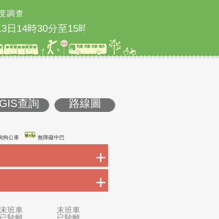
度調查
日14時30分至15時實施
5/23 國道1號圓山
GIS查詢
路線圖
康巴士
友善狗狗公車
無障礙中巴
+
+