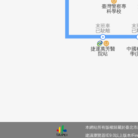
末班車
已駛離
臺灣警察
科學校
末班車
已駛離
捷運萬芳醫
院站
本網站所有版權歸屬於臺北市政府與
建議瀏覽器IE9.0以上版本/Firefo