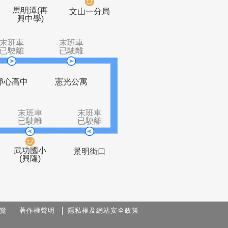
末班車
末班車
末班車
已駛離
已駛離
已駛離
馬明潭(再
興隆山莊
文山一分局
興中學)
班車
末班車
末班車
駛離
已駛離
已駛離
市場
靜心高中
憲光公寓
末班車
末班車
末班車
已駛離
已駛離
已駛離
覽
著作權聲明
隱私權及網站安全政策
武功國小
師大分部
景明街口
(興隆)