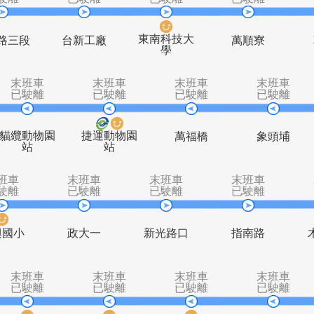
末班車
末班車
末班車
末
已駛離
已駛離
已駛離
已
東南科技大
文山路三段
台新工廠
萬
學
末班車
末班車
末班車
已駛離
已駛離
已駛離
貓纜動物園
捷運動物園
萬福橋
站
站
末班車
末班車
末班車
末
已駛離
已駛離
已駛離
已
萬興國小
政大一
新光路口
指