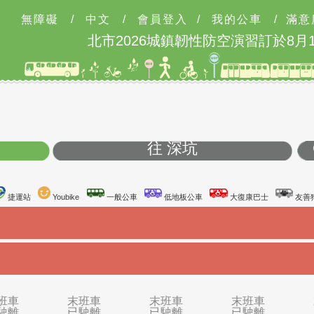
無障礙
/
中文
/
會員登入
/
我的公車
/
滿意
北市2026城鎮韌性防空演習訂於8月13
站
往 深坑
台鐵站
捷運站
Youbike
一般公車
低地板公車
大復