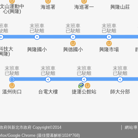
末班車
末班車
末班車
已駛離
已駛離
已駛離
專
文山運動中
海巡署
海巡署一
心(興隆)
末班車
末班車
末班車
末
已駛離
已駛離
已駛離
已
中國科技大
興隆國小
興德國小
興隆
學(興隆)
末班車
末班車
末班車
已駛離
已駛離
已駛離
新北市政府 Copyright©2014
網站導
溫州街口
台電大樓
捷運公館站
x/Google Chrome (最佳螢幕解析1024*768)