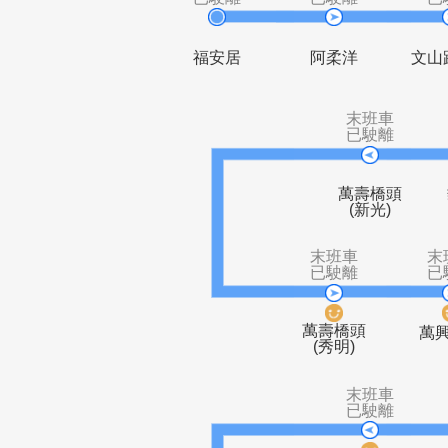
末班車
末班車
已駛離
已駛離
福安居
阿柔洋
末班車
已駛離
萬壽橋頭
(新光)
末班車
已駛離
萬壽橋頭
(秀明)