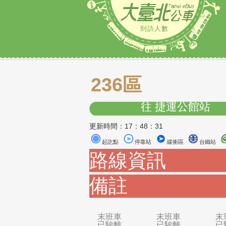
到訪人數
236區
往 捷運公館
更新時間：17：48：31
起訖點
停靠站
緩衝區
路線資訊
備註