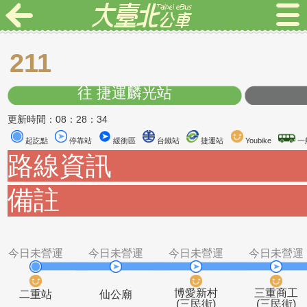
211
往 捷運麟光站
更新時間：08：28：34
起訖點
停靠站
緩衝區
台鐵站
捷運站
Youbike
路線資訊
備註
今日未營運
今日未營運
今日未營運
今日