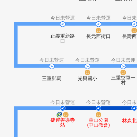
博愛新村
三重
二重站
仙公廟
(三民街)
(三
今日未營運
今日未營運
正義重新路
長元西街口
口
今日未營運
今日未營運
今日
三重
三重郵局
光興國小
今日未營運
今日未營運