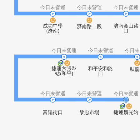
捷運善導寺
華山公園
站
(中山教會)
今日未營運
今日未營運
今日
成功中學
濟南
濟南路二段
(濟南)
今日未營運
今日未營運
捷運六張犁
和平安和路
站(和平)
口
今日未營運
今日未營運
今日