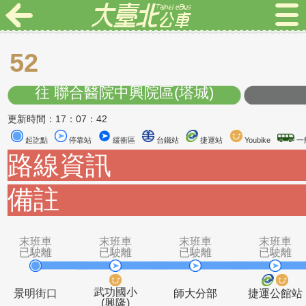
52
往 聯合醫院中興院區(塔城)
更新時間：17：07：42
起訖點
停靠站
緩衝區
台鐵站
捷運站
Youbike
路線資訊
備註
末班車
末班車
末班車
末
已駛離
已駛離
已駛離
已