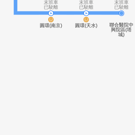
捷運中山站
南京林森路
(志仁高中)
口
末班車
末班車
末
已駛離
已駛離
已
聯合
圓環(南京)
圓環(天水)
興院
城