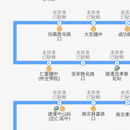
武功國小
景明街口
師大分部
捷運
(興隆)
末班車
末班車
已駛離
已駛離
信義敦化路
大安國中
口
末班車
末班車
末
已駛離
已駛離
已
仁愛國中
安和敦化路
捷運
(外交學院)
口
化
末班車
末班車
已駛離
已駛離