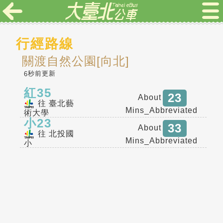
行經路線
關渡自然公園[向北]
秒前更新
6
紅35
23
About
往 臺北藝
Mins_Abbreviated
術大學
小23
33
About
往 北投國
Mins_Abbreviated
小