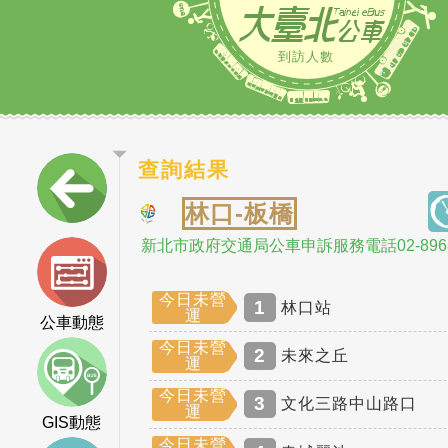
到訪人數
查詢結果
林口-板橋
新北市政府交通局公車申訴服務電話02-8968
今日未營
1
林口站
運
公車動態
今日未營
2
未來之丘
運
今日未營
3
文化三路中山路口
運
GIS動態
今日未營