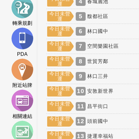
4
春城麗池
運
今日未營
5
馥都社區
運
轉乘規劃
今日未營
6
林口國中
運
今日未營
7
空間樂園社區
運
PDA
今日未營
8
世貿芳鄰
運
今日未營
9
林口三井
運
附近站牌
今日未營
10
安敦新世界
運
今日未營
11
昌平街口
運
相關連結
今日未營
12
頭前國中
運
今日未營
13
捷運幸福站
運