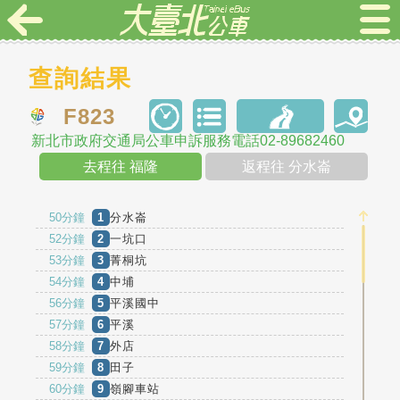
查詢結果
F823
新北市政府交通局公車申訴服務電話02-89682460
去程往 福隆
返程往 分水崙
50分鐘
1
分水崙
52分鐘
2
一坑口
53分鐘
3
菁桐坑
54分鐘
4
中埔
56分鐘
5
平溪國中
57分鐘
6
平溪
58分鐘
7
外店
59分鐘
8
田子
60分鐘
9
嶺腳車站