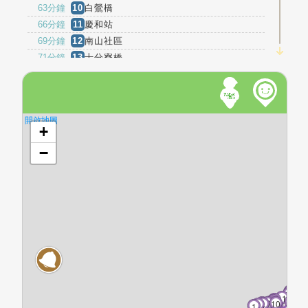
63分鐘
10
白鶯橋
66分鐘
11
慶和站
69分鐘
12
南山社區
71分鐘
13
十分寮橋
71分鐘
14
十分寮
76分鐘
15
平湖里
77分鐘
16
赤皮崙
開啟地圖
79分鐘
17
平水
+
80分鐘
18
彎穹
−
81分鐘
19
上林
82分鐘
20
上林社區
84分鐘
21
林厝前
87分鐘
22
埔尾
88分鐘
23
梅竹蹊路
88分鐘
24
雙溪高中
89分鐘
25
綜合市場
90分鐘
26
雙溪火車站
94分鐘
27
魚行社區
14
13
12
11
9
8
15
6
7
3
5
10
4
2
1
96分鐘
28
孝思堂
1
16