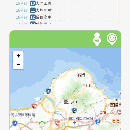
15分鐘
10
大同工廠
16分鐘
11
大坪新村
16分鐘
12
辭修高中
17分鐘
13
成福國小
18分鐘
14
溪東
18分鐘
15
溪東里
19分鐘
16
隆鑫染廠
開啟地圖
19分鐘
17
橫溪
+
21分鐘
18
介壽路三段
−
22分鐘
19
加油站
23分鐘
20
溪北里
24分鐘
21
捷運長壽山站
24分鐘
22
長壽山
25分鐘
23
德門廟
26分鐘
24
媽祖田
捷運媽祖田站
28分鐘
25
(太陽城社區)
29分鐘
26
頂埔國小
31分鐘
27
頂埔