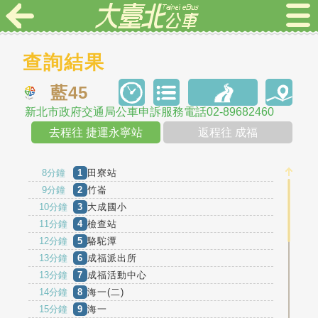
查詢結果
藍45
新北市政府交通局公車申訴服務電話02-89682460
去程往 捷運永寧站
返程往 成福
8分鐘
1
田寮站
9分鐘
2
竹崙
10分鐘
3
大成國小
11分鐘
4
檢查站
12分鐘
5
駱駝潭
13分鐘
6
成福派出所
13分鐘
7
成福活動中心
14分鐘
8
海一(二)
15分鐘
9
海一