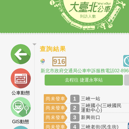
到訪人數
查詢結果
916
新北市政府交通局公車申訴服務電話02-8968
去程往 捷運永寧站
公車動態
1
尚未發車
三峽一站
三峽國小(三峽國民
2
尚未發車
運動中心)
3
尚未發車
新興街口
GIS動態
4
尚未發車
三峽老街(民生街)