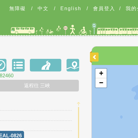
無障礙
/
中文
/
English
/
會員登入
/
我的
開啟地圖
+
2460
−
返程往 三峽
EAL-0826