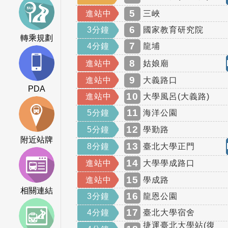
5
進站中
三峽
6
3分鐘
國家教育研究院
轉乘規劃
7
4分鐘
龍埔
8
進站中
姑娘廟
9
進站中
大義路口
PDA
10
進站中
大學風呂(大義路)
11
5分鐘
海洋公園
12
5分鐘
學勤路
附近站牌
13
8分鐘
臺北大學正門
14
進站中
大學學成路口
15
進站中
學成路
相關連結
16
3分鐘
龍恩公園
17
4分鐘
臺北大學宿舍
捷運臺北大學站(復