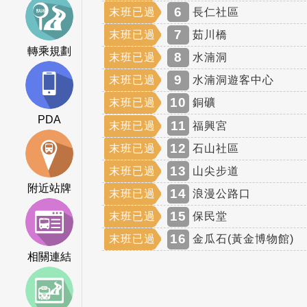
6
末班已過
長仁社區
7
末班已過
茹川橋
轉乘規劃
8
末班已過
水湳洞
9
末班已過
水湳洞遊客中心
10
末班已過
銅礦
PDA
11
末班已過
福興宮
12
末班已過
石山社區
13
末班已過
山尖步道
附近站牌
14
末班已過
浪漫公路口
15
末班已過
保民堂
16
末班已過
金瓜石(黃金博物館)
相關連結