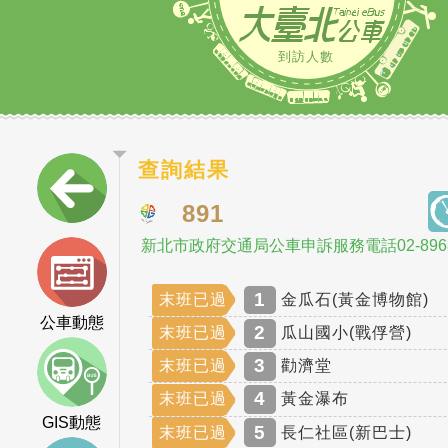
到訪人數
查詢結果
891
新北市政府交通局公車申訴服務電話02-8968
1
末班已過
金瓜石(黃金博物館)
公車動態
2
末班已過
瓜山國小(戰俘營)
3
末班已過
勸濟堂
4
末班已過
黃金瀑布
GIS動態
5
末班已過
長仁社區(新巴士)