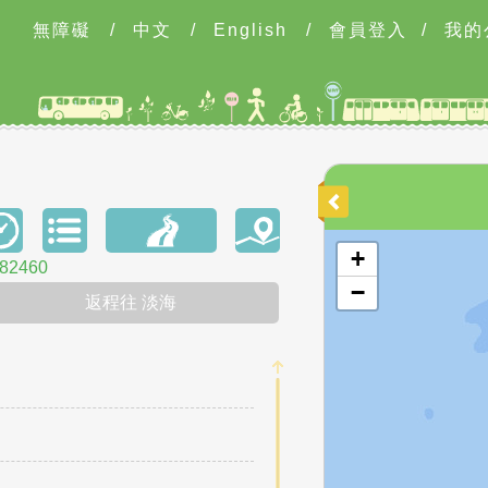
無障礙
/
中文
/
English
/
會員登入
/
我的
開啟地圖
+
2460
−
返程往 淡海