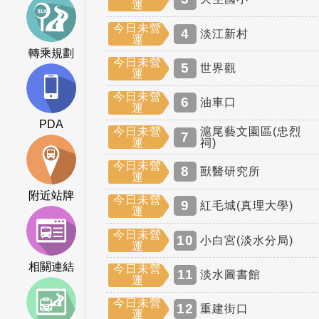
運
今日未營
4
淡江新村
運
轉乘規劃
今日未營
5
世界觀
運
今日未營
6
油車口
運
PDA
今日未營
滬尾藝文園區(忠烈
7
運
祠)
今日未營
8
獸醫研究所
運
附近站牌
今日未營
9
紅毛城(真理大學)
運
今日未營
10
小白宮(淡水分局)
運
相關連結
今日未營
11
淡水圖書館
運
今日未營
12
重建街口
運