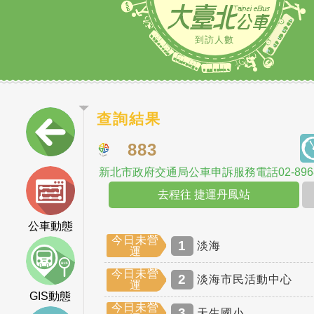
到訪人數
查詢結果
883
新北市政府交通局公車申訴服務電話02-8968
去程往 捷運丹鳳站
公車動態
今日未營
1
淡海
運
今日未營
2
淡海市民活動中心
運
GIS動態
今日未營
3
天生國小