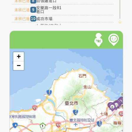
末班已過
8
自強隧道口
安樂路一段81
末班已過
9
巷口
末班已過
10
成功市場
仁五路(東和大
末班已過
11
樓)
末班已過
12
基隆轉運站
末班已過
13
城隍廟
開啟地圖
忠一路孝一路
末班已過
14
口
+
末班已過
15
市政府
−
市政府(柯達飯
末班已過
16
店)
末班已過
17
信五路口
末班已過
18
就業中心
末班已過
19
北屋新城
25
26
27
28
29
30
24
31
23
32
22
末班已過
20
榮民服務處
33
21
34
20
35
37
19
36
18
38
17
3
12
16
4
15
4
13
14
9
1
2
3
10
8
11
4
7
5
6
末班已過
21
正榮街口
末班已過
22
公教住宅
末班已過
23
海調處
末班已過
24
中濱里