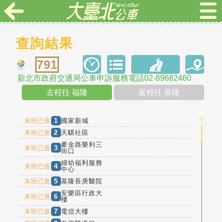
查詢結果
791
新北市政府交通局公車申訴服務電話02-89682460
去程往 福隆
返程往 基隆
末班已過
1
國家新城
末班已過
2
天驕社區
麥金路樂利三
末班已過
3
街口
婦幼福利服務
末班已過
4
中心
末班已過
5
基隆長庚醫院
安樂區行政大
末班已過
6
樓
末班已過
7
電信大樓