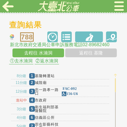
查詢結果
788
新北市政府交通局公車申訴服務電話02-89682460
去程往 水湳洞
返程往 基隆
①去水湳洞
②返水湳洞
8分鐘
1
基隆轉運站
11分鐘
2
城隍廟
FAC-092
忠一路孝一路
12分鐘
3
口
156-U6
進站中
4
市政府
衛生福利部基
3分鐘
5
隆醫院
4分鐘
6
信義區公所
崇右影藝科技
5分鐘
7