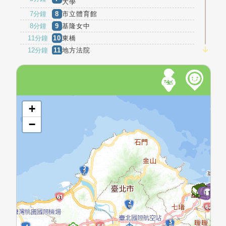
大學
7分鐘
8
市立體育館
8分鐘
9
基隆女中
11分鐘
10
東橋
12分鐘
11
地方法院
14分鐘
12
信中後站
環保局(信義大
15分鐘
13
街)
16分鐘
14
翠峰山莊
開啟地圖
16分鐘
15
金鳳宮
+
17分鐘
16
大香港社區
−
18分鐘
17
美的世界社區
深澳坑路6巷
19分鐘
18
口
20分鐘
19
獅子園
21分鐘
20
圓窗口
23分鐘
21
萬源口
16
17
15
1
18
2
4
14
3
5
13
19
6
7
8
12
20
10
11
9
21
22
23
24
25
26
27
28
29
23分鐘
22
深澳國小
30
31
32
33
3
3
24分鐘
23
華妍閣社區
25分鐘
24
三坑口