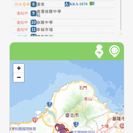
KKA-1070
尚未發車
8
溪墘
捷運徐匯中學
進站中
9
站
進站中
10
徐匯中學
進站中
11
幸福市場
3分鐘
12
建和新村
捷運三和國中
4分鐘
13
站
6分鐘
14
三和國中
格致中學(三和
開啟地圖
6分鐘
15
路)
+
7分鐘
16
厚德派出所
−
德林寺(三和
8分鐘
17
路)
11分鐘
18
龍門路口
12分鐘
19
三安里
12分鐘
20
長壽西街口
13分鐘
21
長元西街口
630-U5
進站中
22
正義重新路口
1
2
進站中
23
天台廣場
3
4
5
6
7
8
9
10
11
12
13
14
15
16
17
18
19
20
21
22