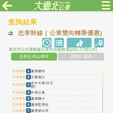
查詢結果
忠孝幹線 ( 公車雙向轉乘優惠)
臺北市公共運輸處公車申訴服務電話02-27291181
去程往 松山車站
返程往 蘆洲
尚未發車
1
蘆洲總站
尚未發車
2
王爺廟口
空中大學(中正
尚未發車
3
路)
尚未發車
4
中原公寓
尚未發車
5
蘆洲國小
尚未發車
6
蘆洲監理站
尚未發車
7
蘆洲派出所