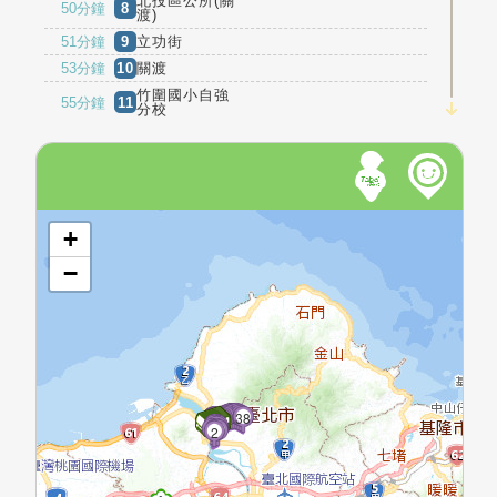
北投區公所(關
50分鐘
8
渡)
51分鐘
9
立功街
53分鐘
10
關渡
竹圍國小自強
55分鐘
11
分校
淡水農會自強
56分鐘
12
KKB-0313
分會
進站中
13
關渡我家
進站中
14
老莊大廈
開啟地圖
進站中
15
臺北基督學院
+
3分鐘
16
擎天大樓
−
4分鐘
17
新天母社區
5分鐘
18
擎天大樓
6分鐘
19
臺北基督學院
7分鐘
20
老莊大廈
7分鐘
21
富升大廈
32
33
34
35
31
36
30
37
17
29
38
8分鐘
22
長虹天下
16
18
28
15
19
27
26
14
20
21
22
13
23
25
12
24
11
7
10
8
9
6
1
5
3
4
2
8分鐘
23
利陽藝術學苑
關渡國小(臺北
9分鐘
24
城市科技大學)