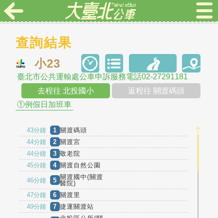
查詢結果
小23
臺北市公共運輸處公車申訴服務電話02-27291181
去程往 北投國小
返程往 關渡碼頭
①例假日加班車
43分鐘
1
關渡碼頭
44分鐘
2
關渡宮
44分鐘
3
敬老院
45分鐘
4
關渡自然公園
關渡國中(關渡
46分鐘
5
醫院)
47分鐘
6
關渡里
49分鐘
7
捷運關渡站