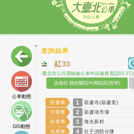
到訪人數
查詢結果
紅33
臺北市公共運輸處公車申訴服務電話02-2729
去程往 聯合醫院中興院區(西寧)
公車動態
1
待發車
葫蘆寺(葫蘆里)
2
待發車
葫蘆堵市場
3
待發車
海光新村
GIS動態
4
待發車
社子消防分隊