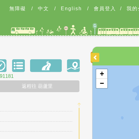
無障礙
/
中文
/
English
/
會員登入
/
我的
開啟地圖
+
1181
−
返程往 葫蘆里