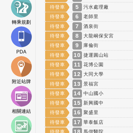
5
待發車
污水處理廠
6
待發車
老師里
轉乘規劃
7
待發車
酒泉街
8
待發車
大龍峒保安宮
9
待發車
庫倫街
PDA
10
待發車
捷運圓山站
11
待發車
花博公園
12
待發車
大同大學
附近站牌
13
待發車
景福宮
14
待發車
中山國小
15
待發車
新興國中
相關連結
16
待發車
聚盛里
17
待發車
華泰飯店
18
待發車
馬偕醫院