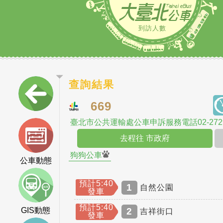
到訪人數
查詢結果
669
臺北市公共運輸處公車申訴服務電話02-2729
去程往 市政府
狗狗公車
公車動態
預計5:40
1
自然公園
發車
預計5:40
GIS動態
2
吉祥街口
發車