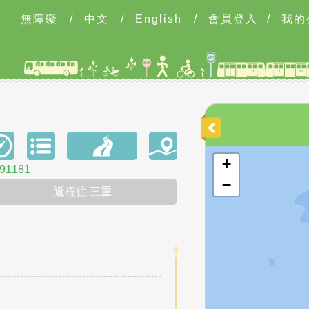
無障礙
/
中文
/
English
/
會員登入
/
我的
開啟地圖
+
1181
−
返程往 三重