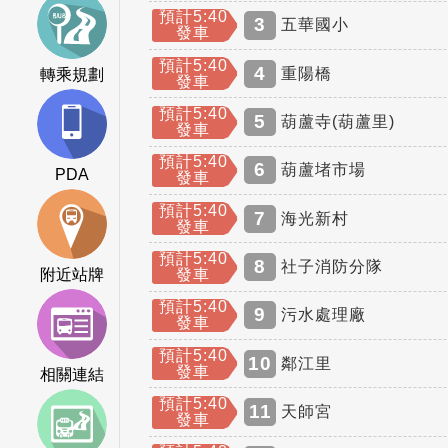
預計5:40
3
五華國小
發車
預計5:40
4
重陽橋
轉乘規劃
發車
預計5:40
5
葫蘆寺(葫蘆里)
發車
預計5:40
6
葫蘆堵市場
PDA
發車
預計5:40
7
海光新村
發車
預計5:40
8
社子消防分隊
發車
附近站牌
預計5:40
9
污水處理廠
發車
預計5:40
10
鄰江里
發車
相關連結
預計5:40
11
天師宮
發車