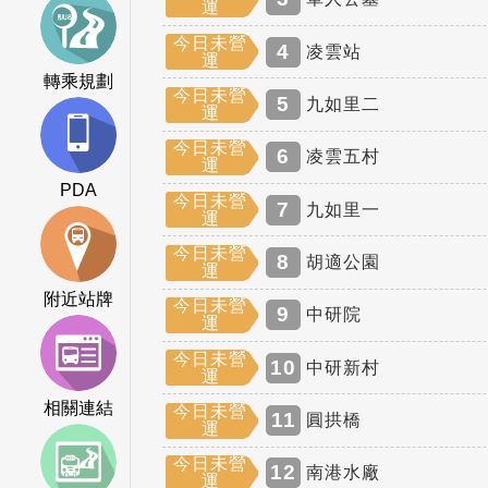
運
今日未營
4
凌雲站
運
轉乘規劃
今日未營
5
九如里二
運
今日未營
6
凌雲五村
運
PDA
今日未營
7
九如里一
運
今日未營
8
胡適公園
運
附近站牌
今日未營
9
中研院
運
今日未營
10
中研新村
運
相關連結
今日未營
11
圓拱橋
運
今日未營
12
南港水廠
運