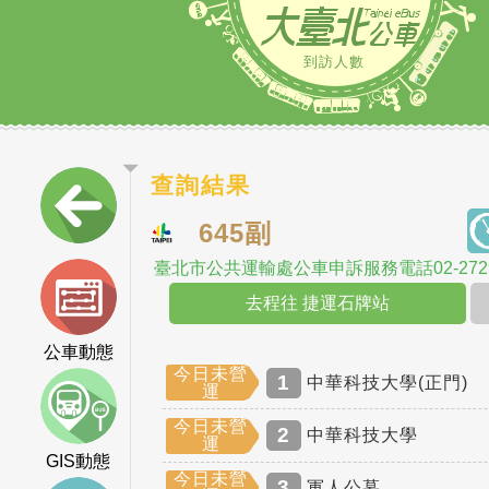
到訪人數
查詢結果
645副
臺北市公共運輸處公車申訴服務電話02-2729
去程往 捷運石牌站
公車動態
今日未營
1
中華科技大學(正門)
運
今日未營
2
中華科技大學
運
GIS動態
今日未營
3
軍人公墓