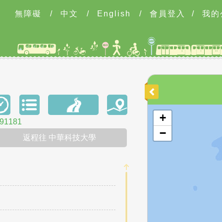
無障礙
/
中文
/
English
/
會員登入
/
我的
開啟地圖
+
1181
−
返程往 中華科技大學