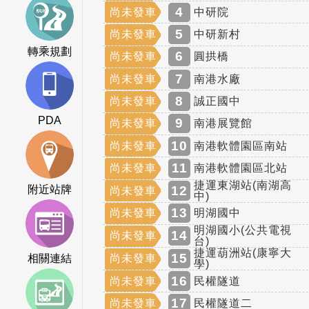
4
尚未發車
中研院
5
尚未發車
中研新村
轉乘規劃
6
尚未發車
圓拱橋
7
尚未發車
南港水廠
8
尚未發車
誠正國中
PDA
9
尚未發車
南港展覽館
10
尚未發車
南港軟體園區南站
11
尚未發車
南港軟體園區北站
捷運東湖站(南湖高
12
附近站牌
尚未發車
中)
13
尚未發車
明湖國中
明湖國小(公共電視
14
尚未發車
台)
捷運葫洲站(康寧大
15
尚未發車
相關連結
學)
16
尚未發車
民權隧道
17
尚未發車
民權隧道二