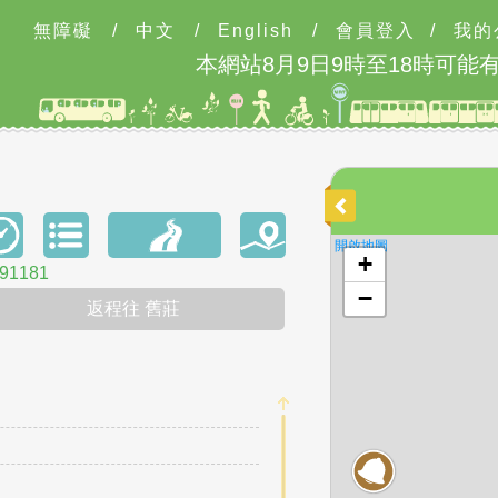
無障礙
/
中文
/
English
/
會員登入
/
我的
本網站8月9日9時至18時可能
開啟地圖
+
1181
−
返程往 舊莊