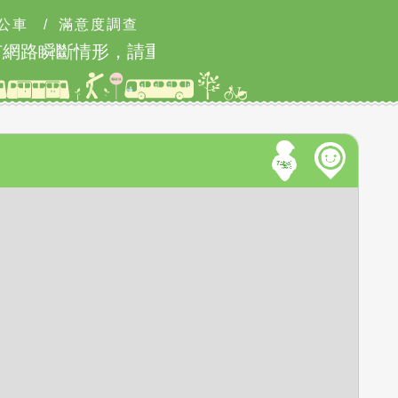
公車
/
滿意度調查
有網路瞬斷情形，請重新連線即可排除
北市202