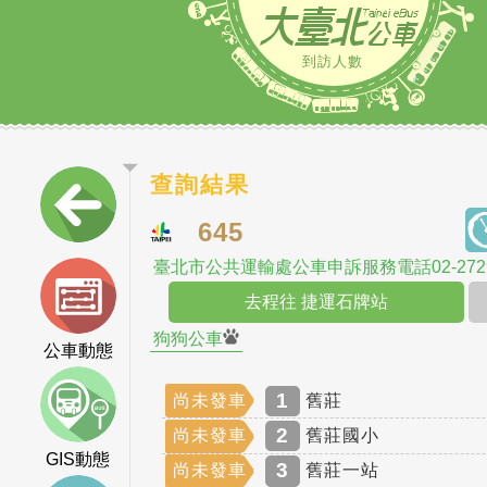
到訪人數
查詢結果
645
臺北市公共運輸處公車申訴服務電話02-2729
去程往 捷運石牌站
狗狗公車
公車動態
1
尚未發車
舊莊
2
尚未發車
舊莊國小
GIS動態
3
尚未發車
舊莊一站