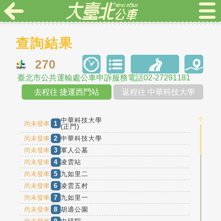
查詢結果
270
臺北市公共運輸處公車申訴服務電話02-27291181
去程往 捷運西門站
返程往 中華科技大學
中華科技大學
尚未發車
1
(正門)
尚未發車
2
中華科技大學
尚未發車
3
軍人公墓
尚未發車
4
凌雲站
尚未發車
5
九如里二
尚未發車
6
凌雲五村
尚未發車
7
九如里一
尚未發車
8
胡適公園