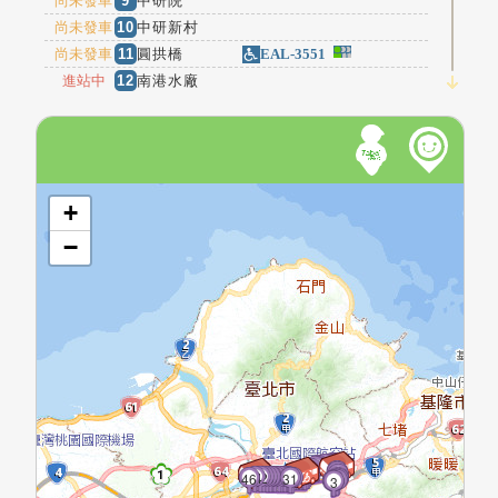
尚未發車
9
中研院
尚未發車
10
中研新村
EAL-3551
尚未發車
11
圓拱橋
進站中
12
南港水廠
進站中
13
誠正國中
4分鐘
14
國家文官學院
4分鐘
15
台北生技園區
5分鐘
16
捷運南港站
開啟地圖
+
6分鐘
17
南港機廠
9分鐘
18
捷運昆陽站
−
陸軍後勤指揮
9分鐘
19
部
10分鐘
20
國華新村
聯合醫院忠孝
12分鐘
21
院區
捷運後山埤站
12分鐘
22
(忠孝)
14分鐘
23
春光公園
14分鐘
24
永春里(忠孝)
15
14
17
16
13
18
20
19
12
21
11
22
10
捷運永春站(忠
9
24
23
47
29
28
27
26
25
8
45
43
44
42
41
40
39
38
37
36
35
34
33
32
46
31
30
7
16分鐘
25
6
4
5
1
2
3
孝)