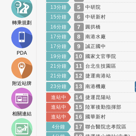
5
13分鐘
中研院
6
15分鐘
中研新村
轉乘規劃
7
16分鐘
圓拱橋
8
17分鐘
南港水廠
9
17分鐘
誠正國中
PDA
10
19分鐘
國家文官學院
11
21分鐘
台北生技園區
12
21分鐘
捷運南港站
附近站牌
13
23分鐘
南港機廠
14
進站中
捷運昆陽站
15
進站中
陸軍後勤指揮部
相關連結
16
進站中
國華新村
17
4分鐘
聯合醫院忠孝院區