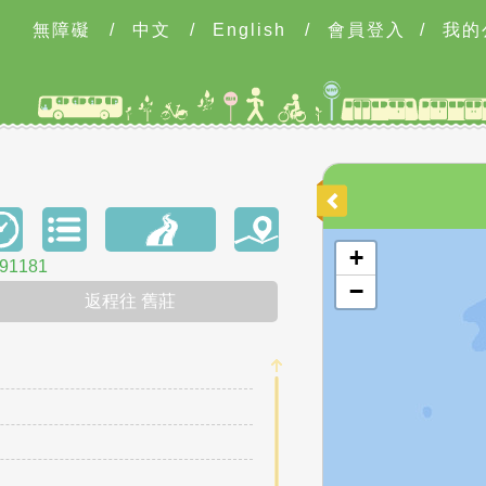
無障礙
/
中文
/
English
/
會員登入
/
我的
開啟地圖
+
1181
−
返程往 舊莊