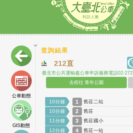
到訪人數
查詢結果
212直
臺北市公共運輸處公車申訴服務電話02-2729
去程往 青年公園
公車動態
1
10分鐘
舊莊二站
2
10分鐘
舊莊
3
11分鐘
舊莊國小
GIS動態
4
12分鐘
舊莊一站