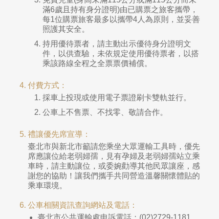
滿6歲且持有身分證明)由已購票之旅客攜帶，
每1位購票旅客最多以攜帶4人為原則，並妥善
照護其安全。
持用優待票者，請主動出示優待身分證明文
件，以供查驗，未依規定使用優待票者，以搭
乘該路線全程之全票票價補償。
付費方式：
採車上投現或使用電子票證刷卡雙軌並行。
公車上不售票、不找零、敬請合作。
禮讓優先席宣導：
臺北市與新北市籲請您乘坐大眾運輸工具時，優先
席應讓位給老弱婦孺，見有孕婦及老弱婦孺站立乘
車時，請主動讓位，或委婉勸導其他民眾讓座，感
謝您的協助！讓我們攜手共同營造溫馨關懷體貼的
乘車環境。
公車相關資訊查詢網站及電話：
臺北市公共運輸處申訴電話：(02)2729-1181、