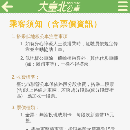
乘客須知（含票價資訊）
搭乘低地板公車注意事項：
如有身心障礙人士欲搭乘時，駕駛員依規定停
靠並主動協助上車。
低地板公車除一般輪椅乘客外，其他代步車輛
(如：腳踏車等)，一律不得搭乘。
收費標準：
臺北市聯營公車係依路段分段收費，搭乘二段票
(含)以上路線之車輛，若跨越分段點(或分段緩衝
區)，應加收一段票。
票價種類：
全票：無論投現或刷卡，每段次新臺幣15元
整。
學生軍警優惠票：投現每段次新臺幣15元