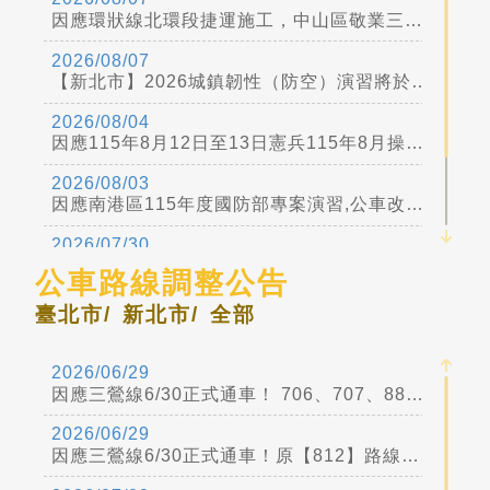
因應環狀線北環段捷運施工，中山區敬業三路與樂群三路口交通管制，公車配合調整措施，詳情請見公運處新聞稿
2026/08/07
【新北市】2026城鎮韌性（防空）演習將於8月13日下午2時30分至3時實施
2026/08/04
因應115年8月12日至13日憲兵115年8月操演任務交通管制公車配合調整措施詳公運處網頁
2026/08/03
因應南港區115年度國防部專案演習,公車改道措施詳公運處網頁新聞稿
2026/07/30
115/7/29-8/31泉源路公車改道及站位取消詳公運處網頁
公車路線調整公告
2026/07/24
臺北市/
新北市/
全部
因應「2026大稻埕夏日節」煙火活動(115年7月25日、8月5日及8月15日),行經本市大同區大稻埕周邊公車配合調整措施
2026/06/29
因應三鶯線6/30正式通車！ 706、707、889、731調整公告
2026/06/29
因應三鶯線6/30正式通車！原【812】路線自115年6月30日起，縮駛至「捷運橫溪站」並調整路線番號為【三鶯2線】