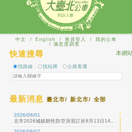
到訪人數
中文
/
English
/
會員登入
/
我的公車
/
滿意度調查
快速搜尋
本網站
找路線
找站牌
公路客運
最新消息
臺北市/
新北市/
全部
2026/08/01
北市2026城鎮韌性防空演習訂於8月13日14時30分至15時實施
2026/08/07