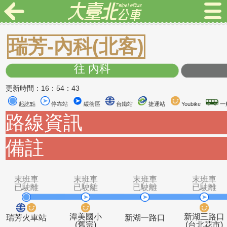
瑞芳-內科(北客)
往 內科
更新時間：16：54：43
起訖點
停靠站
緩衝區
台鐵站
捷運站
Youbike
路線資訊
備註
末班車
末班車
末班車
末
已駛離
已駛離
已駛離
已